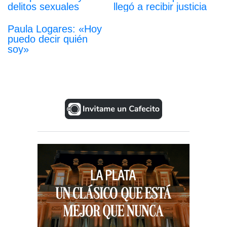
delitos sexuales
llegó a recibir justicia
Paula Logares: «Hoy
puedo decir quién
soy»