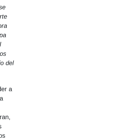
 se
rte
ora
apa
l
mos
io del
der a
ia
ran,
s
os