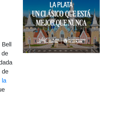
 Bell
4 de
idada
o de
 la
ue
: