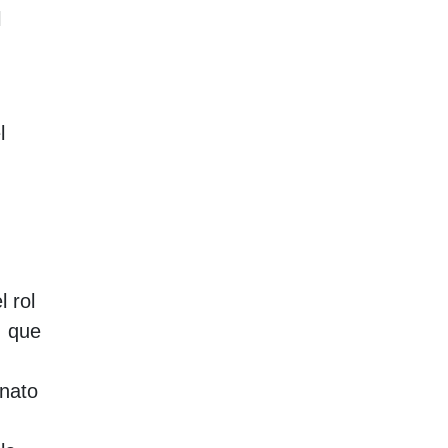
l
l
 rol
, que
inato