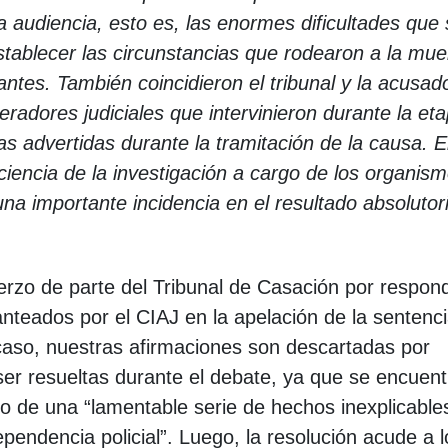
la audiencia, esto es, las enormes dificultades que
stablecer las circunstancias que rodearon a la mue
 antes. También coincidieron el tribunal y la acusad
peradores judiciales que intervinieron durante la et
ias advertidas durante la tramitación de la causa. E
iciencia de la investigación a cargo de los organis
una importante incidencia en el resultado absolutor
uerzo de parte del Tribunal de Casación por respon
nteados por el CIAJ en la apelación de la sentenc
 caso, nuestras afirmaciones son descartadas por
ser resueltas durante el debate, ya que se encuent
ro de una “lamentable serie de hechos inexplicable
endencia policial”. Luego, la resolución acude a l