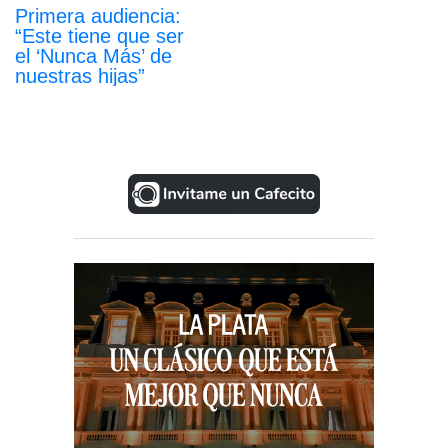
Primera audiencia:
“Este tiene que ser
el ‘Nunca Más’ de
nuestras hijas”