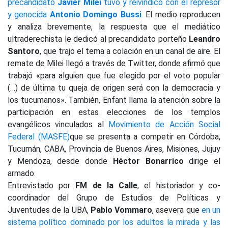
precandidato
Javier Milei
tuvo y reivindicó con el represor
y genocida
Antonio Domingo Bussi
.
El medio reproducen
y analiza brevemente, la respuesta que el mediático
ultraderechista le dedicó al precandidato porteño
Leandro
Santoro
, que trajo el tema a colación en un canal de aire. El
remate de Milei llegó a través de Twitter, donde afirmó que
trabajó «para alguien que fue elegido por el voto popular
(…) de última tu queja de origen será con la democracia y
los tucumanos». También, Enfant llama la atención sobre la
participación en estas elecciones de los templos
evangélicos vinculados al
Movimiento de Acción Social
Federal (MASFE)
que se presenta a competir en Córdoba,
Tucumán, CABA, Provincia de Buenos Aires, Misiones, Jujuy
y Mendoza, desde donde
Héctor Bonarrico
dirige el
armado.
Entrevistado por
FM de la Calle
, el historiador y co-
coordinador del Grupo de Estudios de Políticas y
Juventudes de la UBA,
Pablo Vommaro
, asevera que
en un
sistema político dominado por los adultos la mirada y las