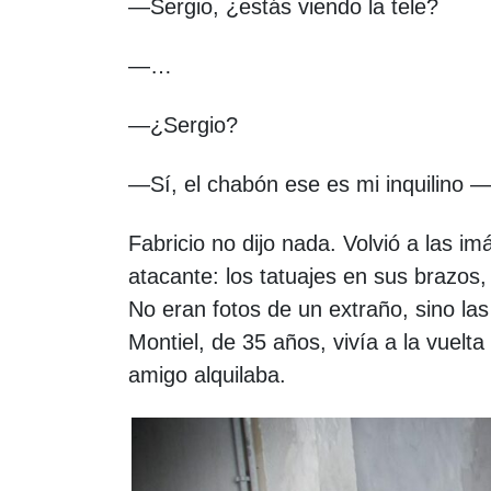
—Sergio, ¿estás viendo la tele?
—…
—¿Sergio?
—Sí, el chabón ese es mi inquilino 
Fabricio no dijo nada. Volvió a las i
atacante: los tatuajes en sus brazos,
No eran fotos de un extraño, sino l
Montiel, de 35 años, vivía a la vuel
amigo alquilaba.