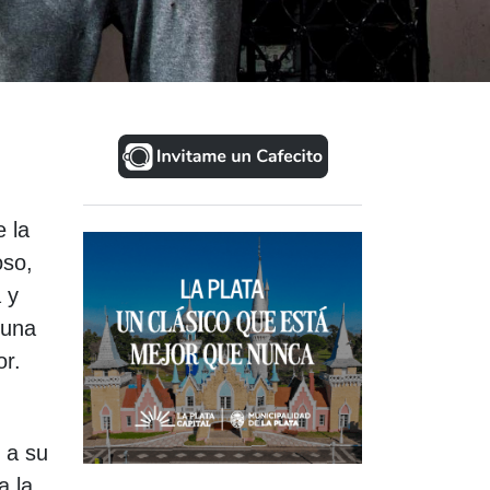
e la
oso,
 y
 una
or.
o a su
a la