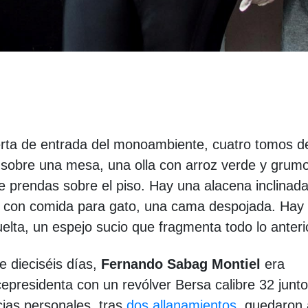
puerta de entrada del monoambiente, cuatro tomos d
sobre una mesa, una olla con arroz verde y grum
e prendas sobre el piso. Hay una alacena inclinada
e con comida para gato, una cama despojada. Hay
elta, un espejo sucio que fragmenta todo lo anteri
 dieciséis días,
Fernando Sabag Montiel
era
icepresidenta con un revólver Bersa calibre 32 junt
cias personales, tras
dos allanamientos
, quedaron 