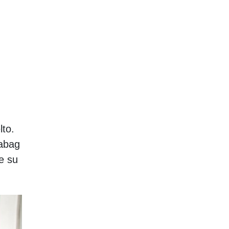
lto.
Sabag
e su