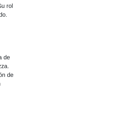
Su rol
do.
a de
zza.
dón de
n