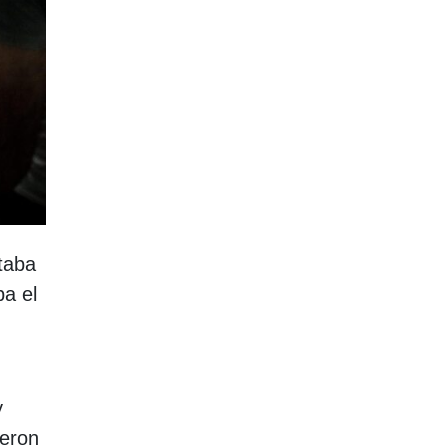
staba
ba el
y
ieron