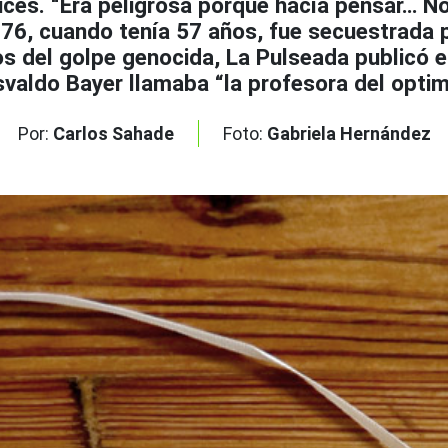
ices. “Era peligrosa porque hacía pensar… No
6, cuando tenía 57 años, fue secuestrada p
 del golpe genocida, La Pulseada publicó el p
valdo Bayer llamaba “la profesora del opti
Por:
Carlos Sahade
Foto:
Gabriela Hernández