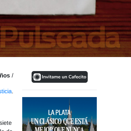
años
/
ticia
.
siete