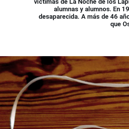
víctimas de La Noche de los Láp
alumnas y alumnos. En 197
desaparecida. A más de 46 años
que Os