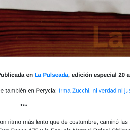
Publicada en
La Pulseada
, edición especial 20 
e también en Perycia:
Irma Zucchi, ni verdad ni jus
***
con ritmo más lento que de costumbre, caminó las 