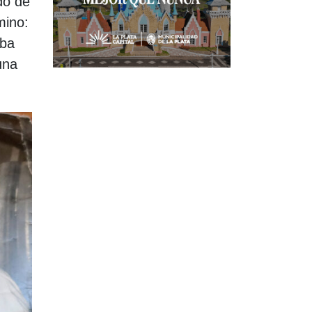
do de
mino:
aba
una