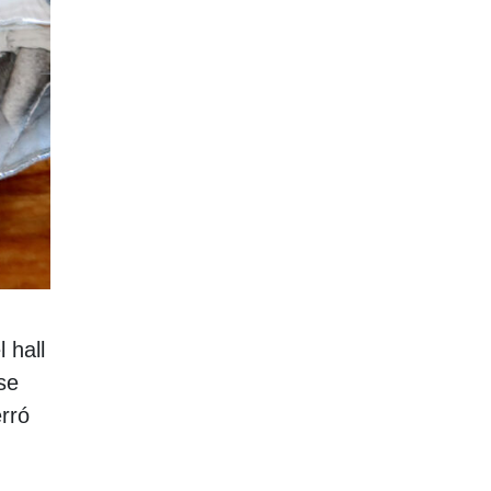
 hall
se
rró