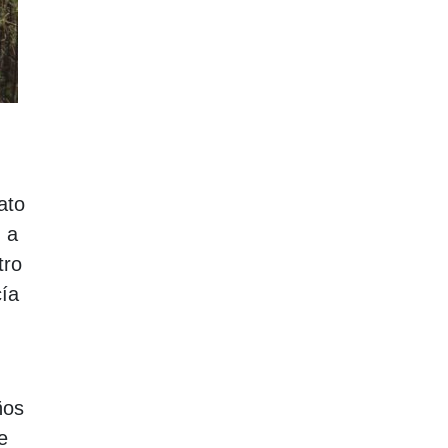
ato
n a
tro
cía
ños
e