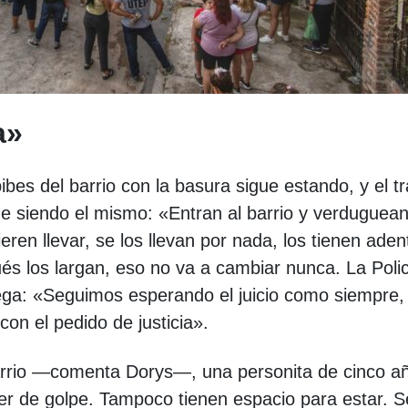
a»
ibes del barrio con la basura sigue estando, y el tr
gue siendo el mismo: «Entran al barrio y verduguea
ieren llevar, se los llevan por nada, los tienen aden
és los largan, eso no va a cambiar nunca. La Poli
ega: «Seguimos esperando el juicio como siempre,
n el pedido de justicia».
arrio —comenta Dorys—, una personita de cinco a
er de golpe. Tampoco tienen espacio para estar. S