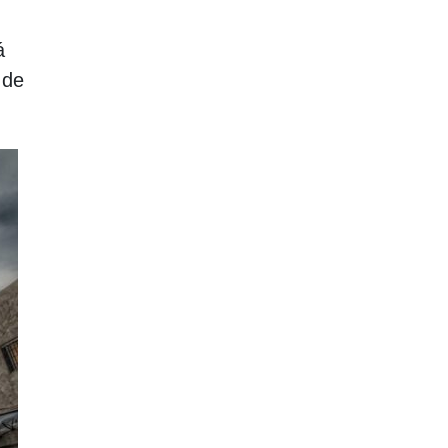
á
 de