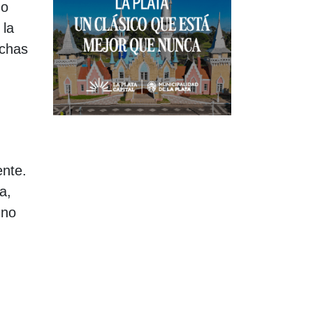
do
 la
uchas
ente.
a,
 no