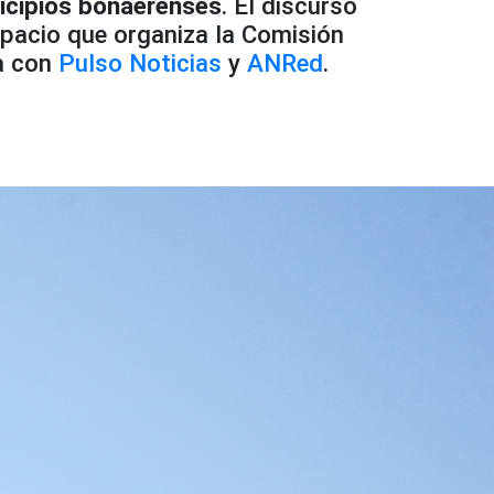
icipios bonaerenses
. El discurso
spacio que organiza la Comisión
a con
Pulso Noticias
y
ANRed
.