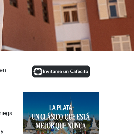
 en
niega
 y