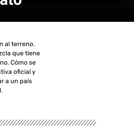
 al terreno.
zcla que tiene
rno. Cómo se
iva oficial y
r a un país
.