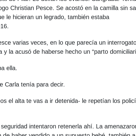
logo Christian Pesce. Se acostó en la camilla sin s
e le hicieran un legrado, también estaba
016.
sce varias veces, en lo que parecía un interrogato
ía y la acusó de haberse hecho un “parto domiciliari
a ella.
e Carla tenía para decir.
el alta te vas a ir detenida- le repetían los polic
 seguridad intentaron retenerla ahí. La amenazaro
n de haber vendido a un supuesto bebé, también a