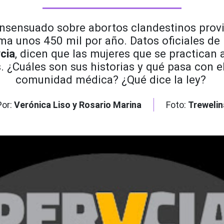
onsensuado sobre abortos clandestinos prov
ima unos 450 mil por
año. Datos oficiales de
cia
,
dicen que las mujeres que se practican a
.
¿Cuáles son sus historias y qué pasa con e
comunidad m
édica? ¿Qué dice la ley?
Por:
Verónica Liso y Rosario Marina
Foto:
Trewelin