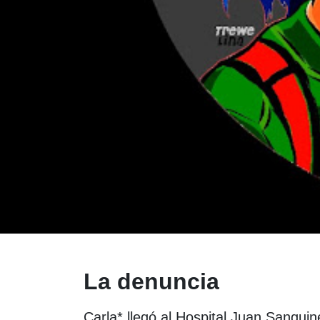
La denuncia
Carla* llegó al Hospital Juan Sanguine