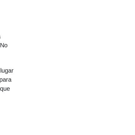
a
“No
 lugar
 para
 que