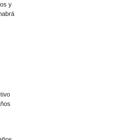
dos y
habrá
tivo
años
años.