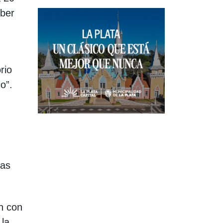
aber
rio
o”.
ías
n con
 la