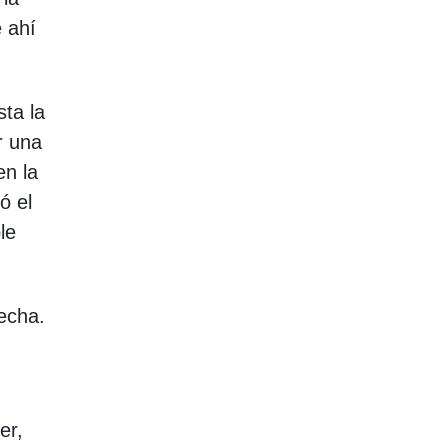
e ahí
ta la
r una
en la
ó el
le
hecha.
er,