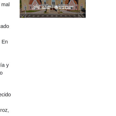
l mal
cado
. En
ía y
no
ecido
roz,