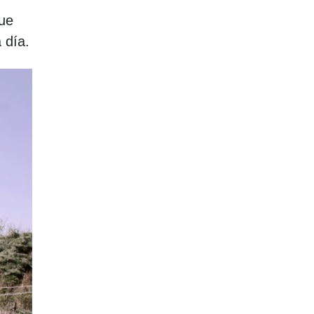
que
 día.