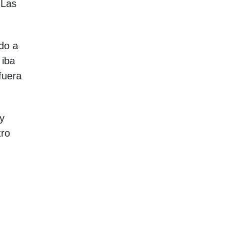
 Las
do a
 iba
fuera
y
tro
n