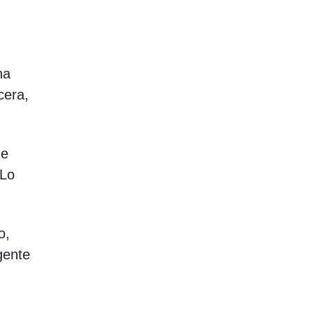
na
cera,
ue
 Lo
o,
gente