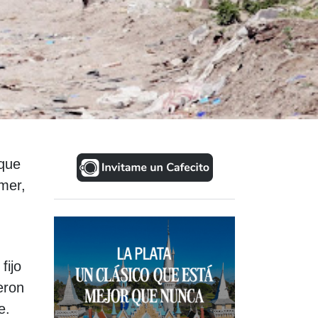
 que
omer,
fijo
eron
e.