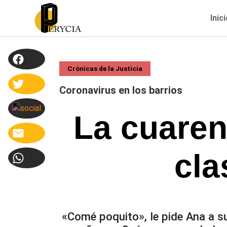
Inic
Crónicas de la Justicia
Coronavirus en los barrios
La cuarent
cla
«Comé poquito», le pide Ana a su