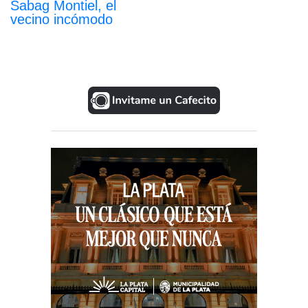
Sabag Montiel, el
vecino incómodo