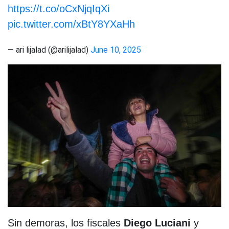
https://t.co/oCxNjqIqXi
pic.twitter.com/xBtY8YXaHh
— ari lijalad (@arilijalad)
June 10, 2025
Sin demoras, los fiscales
Diego Luciani
y