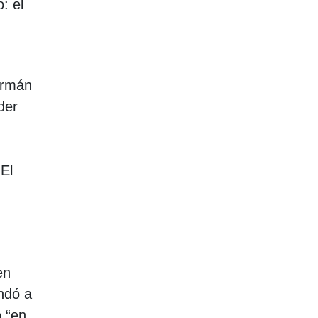
: el
ermán
der
 El
en
andó a
ó “en