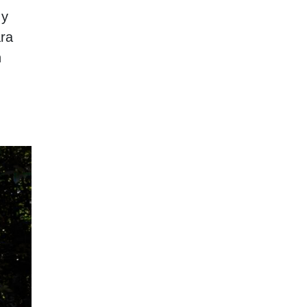
 y
ara
n