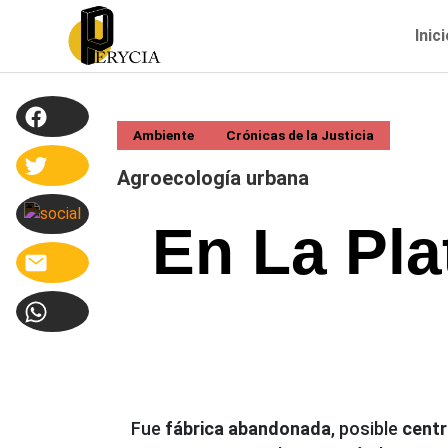
Inic
Ambiente
Crónicas de la Justicia
Agroecología urbana
En La Pla
Fue
fábrica abandonada
, posible
centr