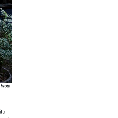
 brota
ito