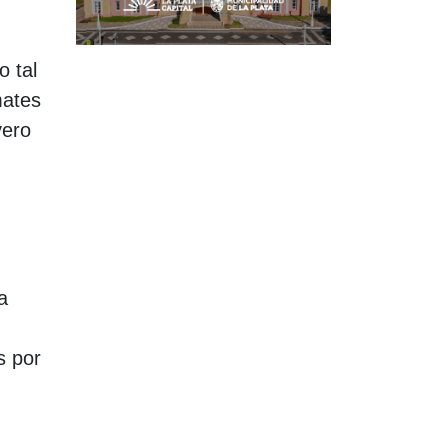
o tal
mates
vero
a
:
s por