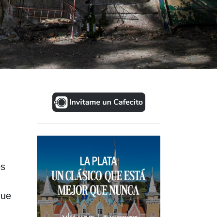
os
que