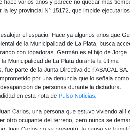
de hace varios años y parece no quedar más tiempo
la ley provincial N° 15172, que impide ejecutarlos
 desalojar el espacio. Hace ya algunos años que G
iental de la Municipalidad de La Plata, busca acce
trando con topadoras. Germán es el hijo de Jorge
la Municipalidad de La Plata durante la última
ás, fue parte de la Junta Directiva de FASACAL SA.
omprometido por una denuncia que lo señala como
 desaparición de personas durante la dictadura.
undidad en esta nota de
Pulso Noticias.
Juan Carlos, una persona que estuvo viviendo allí 
quier otro ocupante del terreno, pero nunca se dem
omo Juan Carlos no se presentó, la causa se tramit