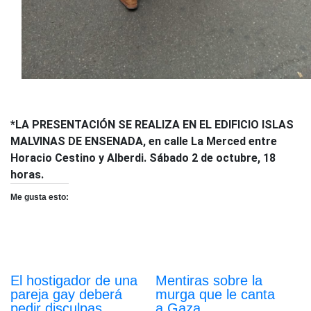
*LA PRESENTACIÓN SE REALIZA EN EL EDIFICIO ISLAS
MALVINAS DE ENSENADA, en calle La Merced entre
Horacio Cestino y Alberdi. Sábado 2 de octubre, 18
horas.
Me gusta esto:
El hostigador de una
Mentiras sobre la
pareja gay deberá
murga que le canta
pedir disculpas
a Gaza