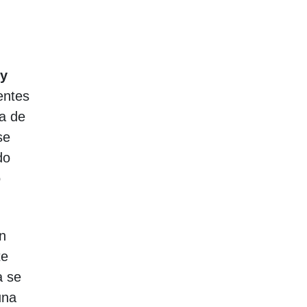
 y
entes
ea de
se
do
ó
n
te
a se
una