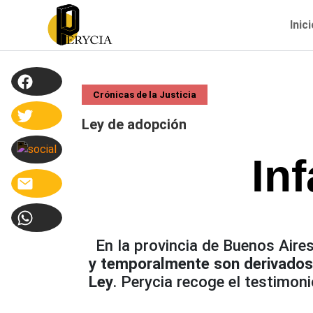
Inic
Crónicas de la Justicia
Ley de adopción
In
En la provincia de Buenos Aire
y temporalmente son derivados 
Ley
. Perycia recoge el testimon