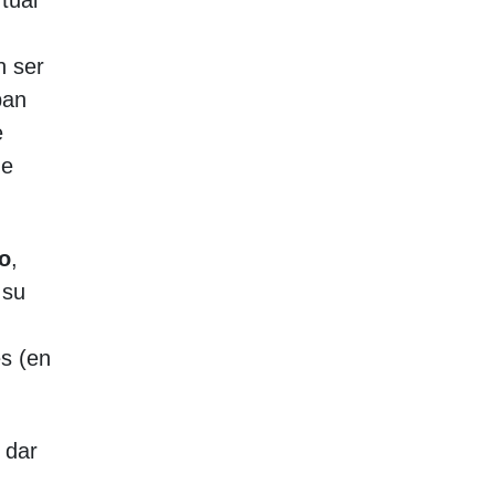
tual
n ser
pan
e
de
io
,
 su
es (en
 dar