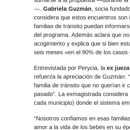
sumarse a la propuesta —durante la 
—.
Gabriela Guzmán
, socia fundado
considera que estos encuentros son 
familias de tránsito puedan informars
del programa. Además aclara que no h
acogimiento y explica que si bien e
seis meses «en el 90% de los casos 
Entrevistada por Perycia, la
ex juez
refuerza la apreciación de Guzmán: “Y
familia de tránsito que no querían ir
pasado”. La exmagistrada considera qu
cada municipio) donde el sistema emp
“Nosotros confiamos en esas familia
amor a la vida de los bebés en su ép