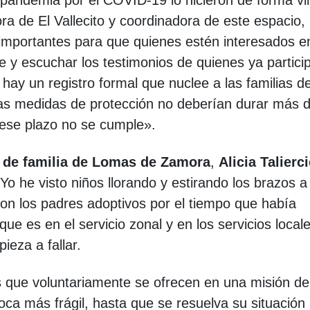
pandemia por el COVID-19 lo hicieron de forma vir
ra de El Vallecito y coordinadora de este espacio,
importantes para que quienes estén interesados e
e y escuchar los testimonios de quienes ya partici
ay un registro formal que nuclee a las familias d
stas medidas de protección no deberían durar más 
ese plazo no se cumple».
a de familia de Lomas de Zamora
,
Alicia Talierc
o he visto niños llorando y estirando los brazos a
 con los padres adoptivos por el tiempo que había
e es en el servicio zonal y en los servicios local
ieza a fallar.
s que voluntariamente se ofrecen en una misión de
oca más frágil, hasta que se resuelva su situación