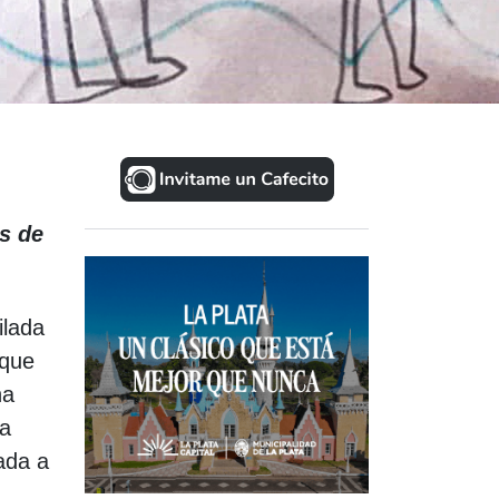
es de
ilada
 que
na
 a
ada a