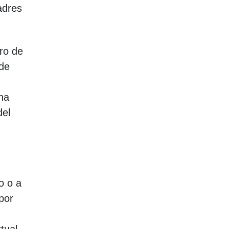
adres
ro de
 de
na
del
o o a
por