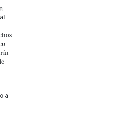
en
al
uchos
co
arín
de
o a