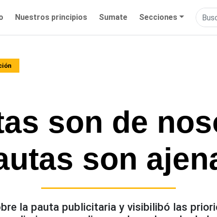
io
Nuestros principios
Sumate
Secciones
ción
tas son de noso
autas son ajen
bre la pauta publicitaria y visibilibó las prio