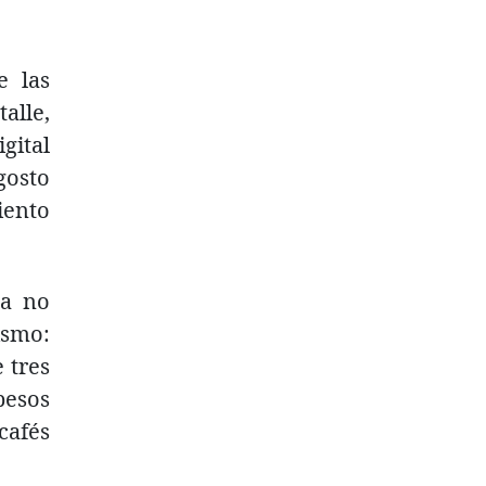
e las
talle,
gital
gosto
iento
ta no
ismo:
 tres
pesos
cafés