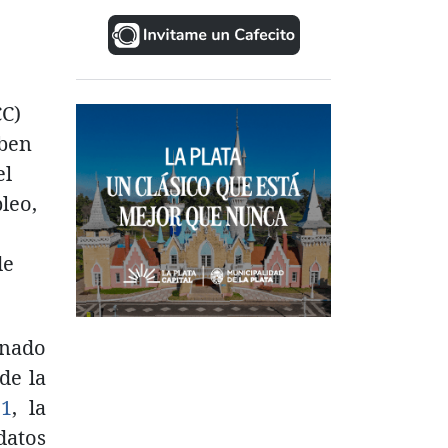
CC)
iben
el
leo,
de
inado
de la
21
, la
datos