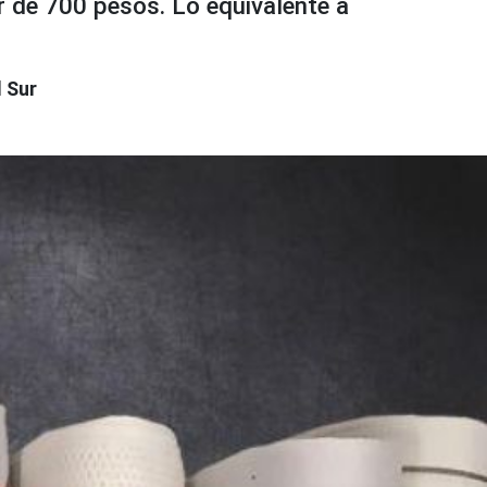
r de 700 pesos. Lo equivalente a
l Sur