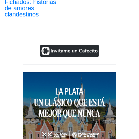
Fichados: historias
de amores
clandestinos