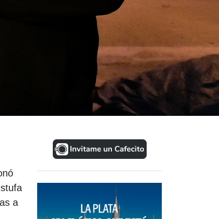
onó
estufa
pas a