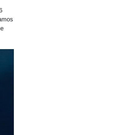
6
gamos
se