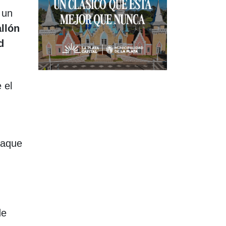
 un
llón
d
 el
taque
de