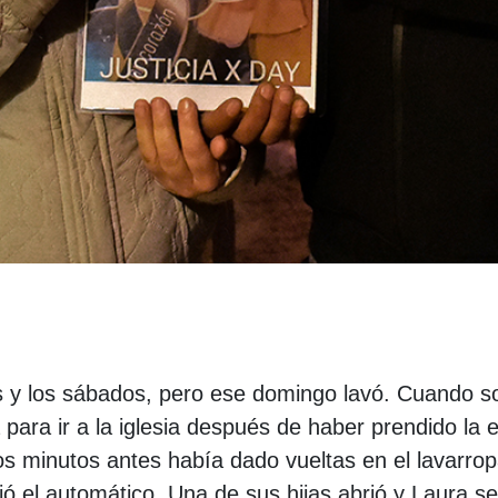
es y los sábados, pero ese domingo lavó. Cuando s
para ir a la iglesia después de haber prendido la 
os minutos antes había dado vueltas en el lavarro
ó el automático. Una de sus hijas abrió y Laura se