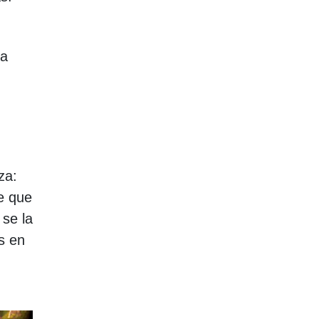
ía
za:
e que
 se la
s en