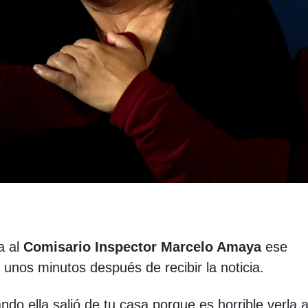
a al
Comisario Inspector Marcelo Amaya
ese
unos minutos después de recibir la noticia.
o ella salió de tu casa porque es horrible verla 