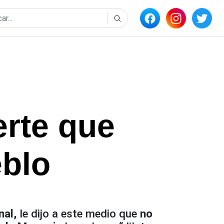
erte que
eblo
al,
le dijo a este medio que
no