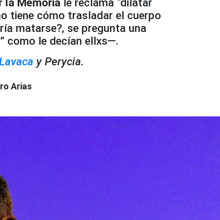
r la Memoria
le reclama “dilatar
no tiene cómo trasladar el cuerpo
rría matarse?, se pregunta una
 como le decían ellxs—.
Lavaca
y Perycia.
ro Arias