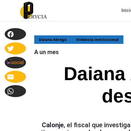
Inic
Daiana Abregú
Violencia institucional
A un mes
Daiana 
des
Calonje
, el fiscal que investig