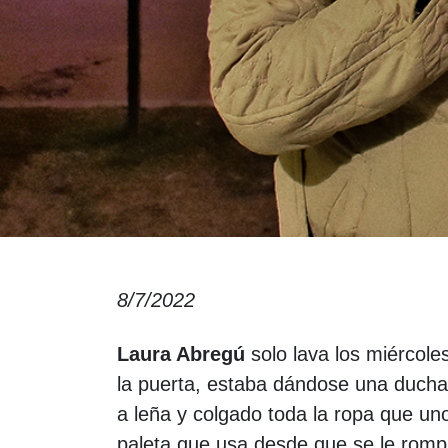
8/7/2022
Laura Abregú
solo lava los miércol
la puerta, estaba dándose una ducha 
a leña y colgado toda la ropa que un
paleta que usa desde que se le rompi