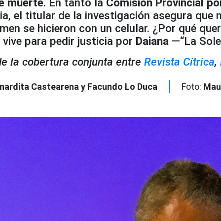
de muerte
. En tanto la
Comisión Provincial po
 el titular de la investigación asegura que 
amen se hicieron con un celular. ¿Por qué que
vive para pedir justicia por
Daiana
—“La Sole”
de la cobertura conjunta entre
Revista Cítrica
,
nardita Castearena y Facundo Lo Duca
Foto:
Mau