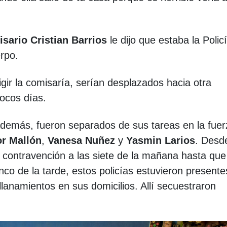
.
sario Cristian Barrios
le dijo que estaba la Polic
erpo.
igir la comisaría, serían desplazados hacia otra
pocos días.
además, fueron separados de sus tareas en la fuer
or Mallón
,
Vanesa Nuñez
y
Yasmin Larios
. Desd
 contravención a las siete de la mañana hasta que
nco de la tarde, estos policías estuvieron presente
llanamientos en sus domicilios. Allí secuestraron