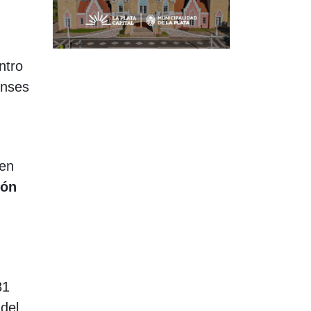
ntro
enses
 en
ión
81
del