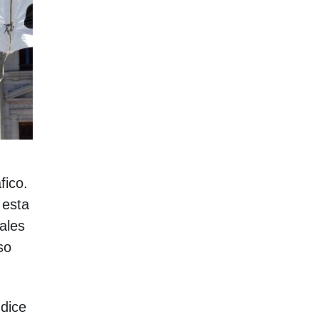
fico.
 esta
ales
so
 dice