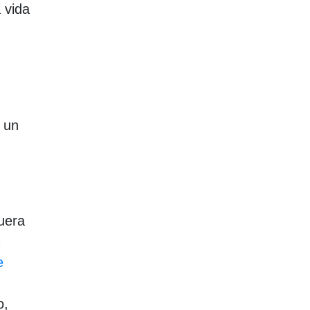
 vida
 un
uera
e
o,