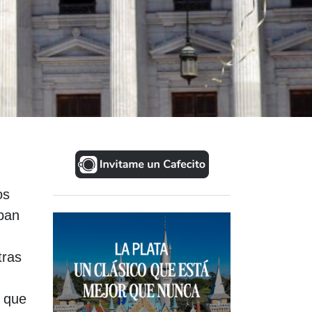
os
aban
tras
s que