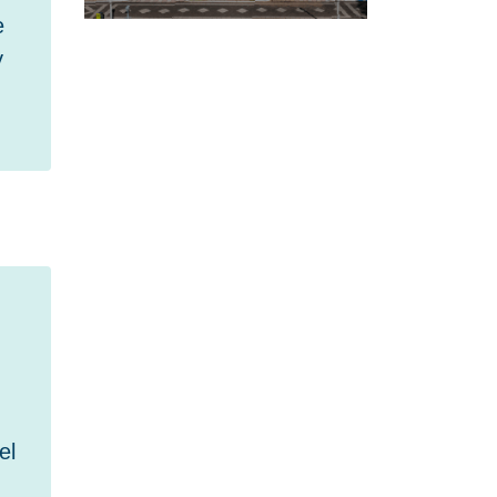
e
y
el