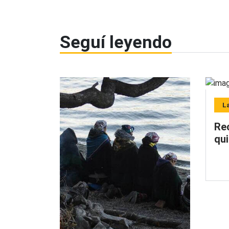
Seguí leyendo
L
Re
qu