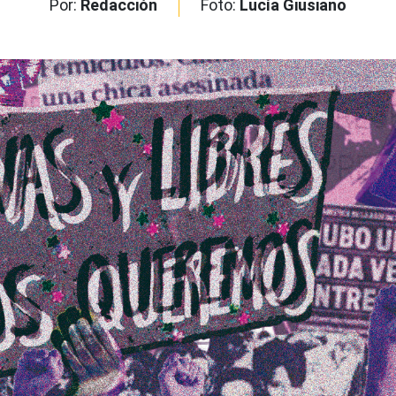
Por:
Redacción
Foto:
Lucía Giusiano