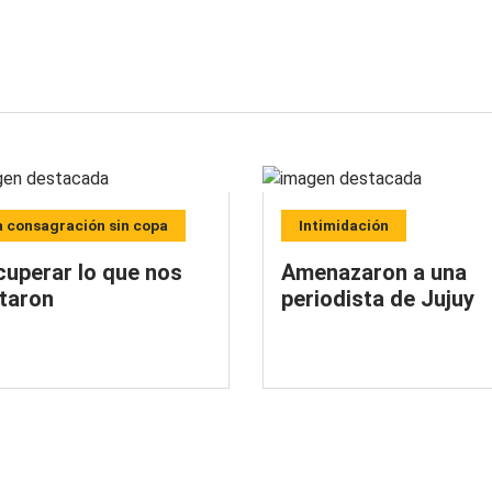
a consagración sin copa
Intimidación
cuperar lo que nos
Amenazaron a una
itaron
periodista de Jujuy