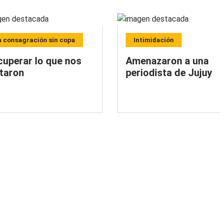
a consagración sin copa
Intimidación
cuperar lo que nos
Amenazaron a una
itaron
periodista de Jujuy