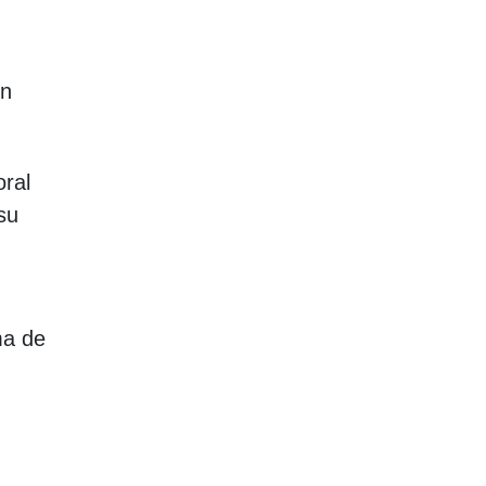
un
oral
su
ma de