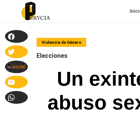
Inic
Violencia de Género
Elecciones
Un exin
abuso sex