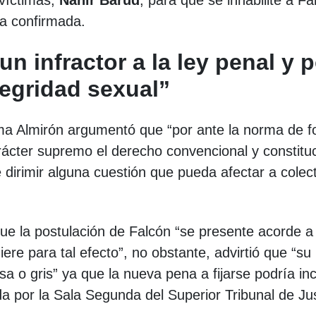
 víctimas,
Nahir Barud
, para que se inhabilite a Fa
ia confirmada.
n infractor a la ley penal y p
ntegridad sexual”
ilma Almirón argumentó que “por ante la norma de 
arácter supremo el derecho convencional y constitu
irimir alguna cuestión que pueda afectar a colec
e la postulación de Falcón “se presente acorde a 
iere para tal efecto”, no obstante, advirtió que “su
sa o gris” ya que la nueva pena a fijarse podría in
da por la Sala Segunda del Superior Tribunal de Jus