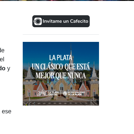
de
el
ndo
y
a ese