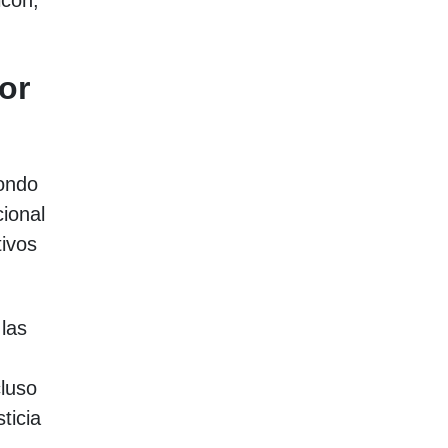
lcón,
or
fondo
cional
tivos
las
cluso
ticia