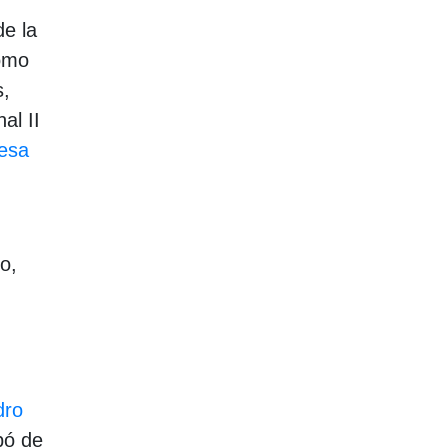
de la
como
s,
al II
lesa
o,
dro
pó de