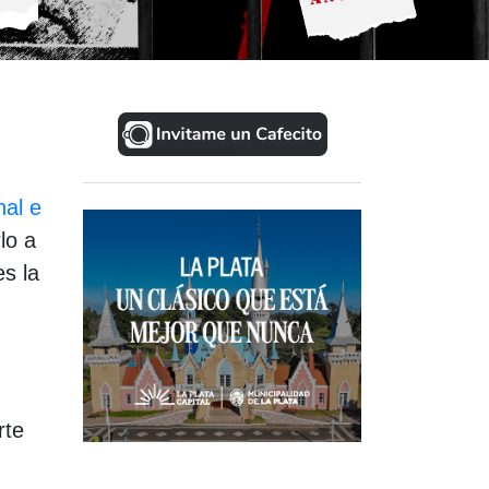
nal e
lo a
es la
rte