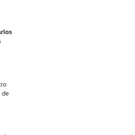
rlos
s
tro
d de