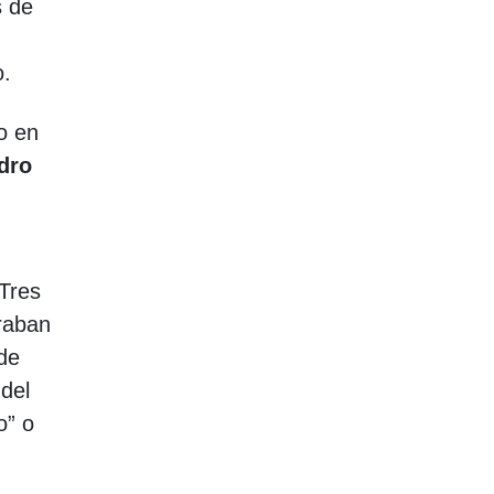
s de
o.
o en
dro
 Tres
eraban
 de
 del
co” o