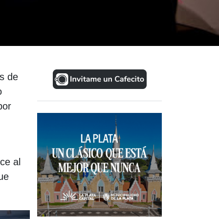
es de
o
por
ce al
que