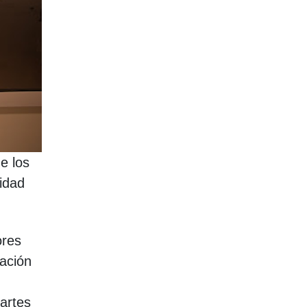
e los
idad
ores
ración
martes