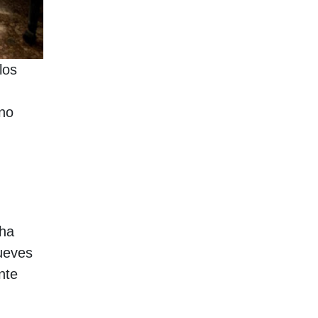
los
 no
cha
jueves
nte