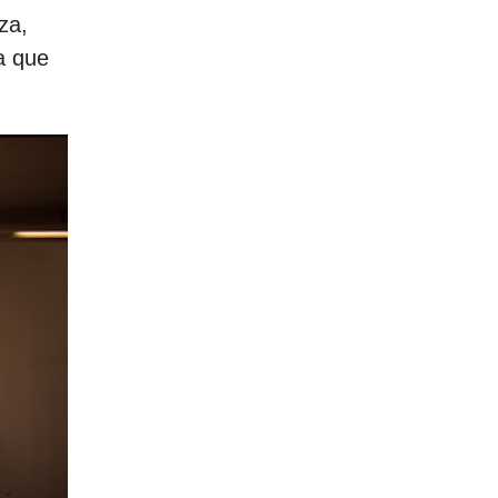
za,
a que