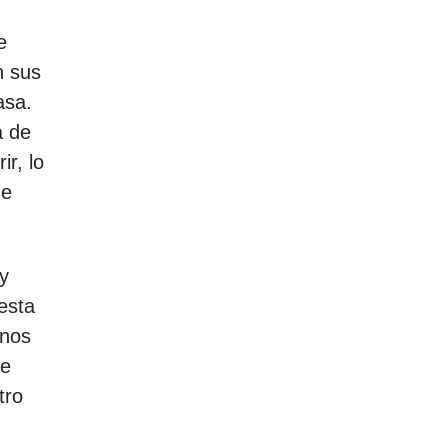
e
n sus
asa.
a de
ir, lo
ue
y
esta
inos
de
tro