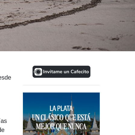
esde
ías
de