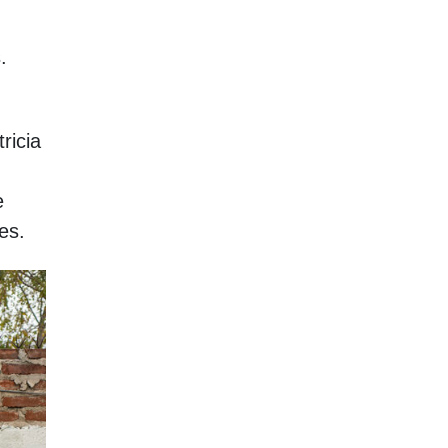
.
ricia
e
es.