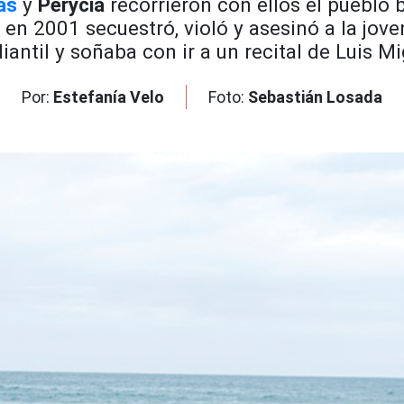
as
y
Perycia
recorrieron con ellos el pueblo b
 en 2001 secuestró, violó y asesinó a la jo
iantil y soñaba con ir a un recital de Luis M
Por:
Estefanía Velo
Foto:
Sebastián Losada