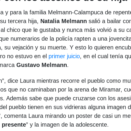
cía y para la familia Melmann-Calampuca de repent
su tercera hija,
Natalia Melmann
salió a bailar co
al chico que le gustaba y nunca más volvió a su c
que numerarios de la policía rapten a una jovencit
, su vejación y su muerte. Y esto lo quieren encubr
ero no estuvo en el
primer juicio
, en el cual tenía q
emarca
Gustavo Melmann
.
n”, dice Laura mientras recorre el pueblo como mu
ños que no caminaban por la arena de Miramar, cu
es. Además sabe que puede cruzarse con los ases
del pueblo tienen en sus vidrieras alguna imagen 
s”, comenta Laura mirando un poster de casi un me
 presente
” y la imagen de la adolescente.