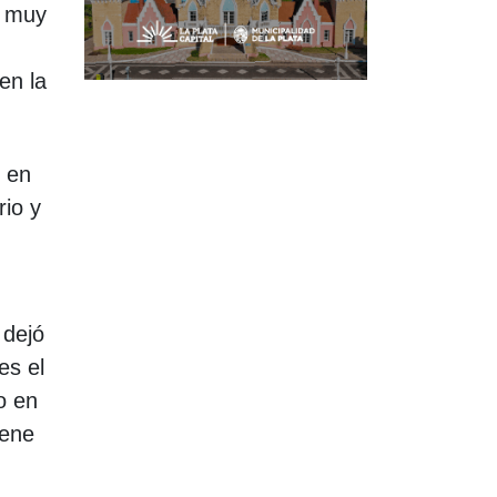
e muy
en la
e en
rio y
 dejó
es el
o en
iene