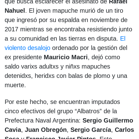
que busca esclarecer el asesinato de
Rafael
Nahuel
. El joven mapuche murió de un tiro
que ingresó por su espalda en noviembre de
2017 mientras se encontraba resistiendo junto
a su comunidad en las tierras en disputa.
El
violento desalojo
ordenado por la gestión del
ex presidente
Mauricio Macri
, dejó como
saldo varixs adultxs y niñxs mapuches
detenidxs, heridxs con balas de plomo y una
muerte.
Por este hecho, se encuentran imputados
cinco efectivos del grupo “Albatros” de la
Prefectura Naval Argentina:
Sergio Guillermo
Cavia
,
Juan Obregón
,
Sergio García
,
Carlos
Sosa
y
Francisco Javier Pintos
. Este