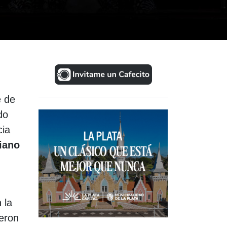
e de
do
cia
iano
 la
ieron