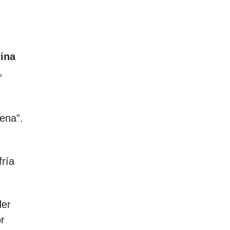
ina
,
dena”.
fría
der
or