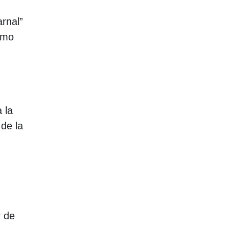
arnal”
como
 la
 de la
r de