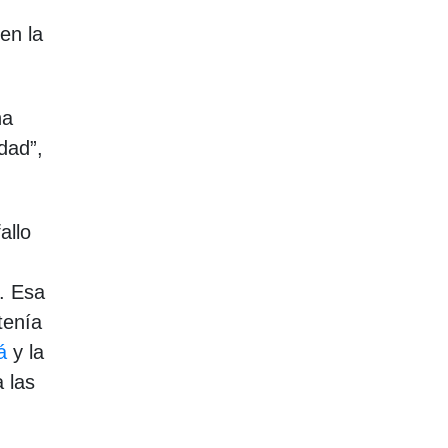
en la
na
dad”,
allo
o. Esa
tenía
á
y la
a las