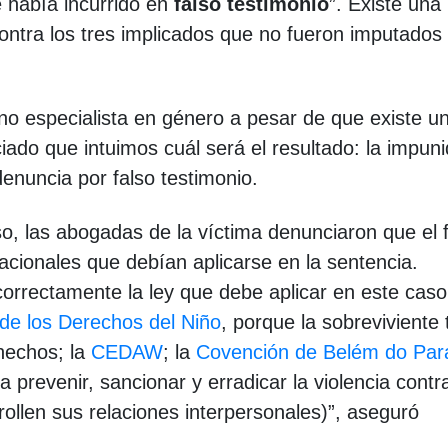
 había incurrido en
falso testimonio
”. Existe una
 contra los tres implicados que no fueron imputados 
 no especialista en género a pesar de que existe u
ado que intuimos cuál será el resultado: la impuni
 denuncia por falso testimonio.
o, las abogadas de la víctima denunciaron que el f
nacionales que debían aplicarse en la sentencia.
 correctamente la ley que debe aplicar en este cas
de los Derechos del Niño
, porque la sobreviviente 
hechos; la
CEDAW
; la
Covención de Belém do Par
a prevenir, sancionar y erradicar la violencia contr
ollen sus relaciones interpersonales)”, aseguró