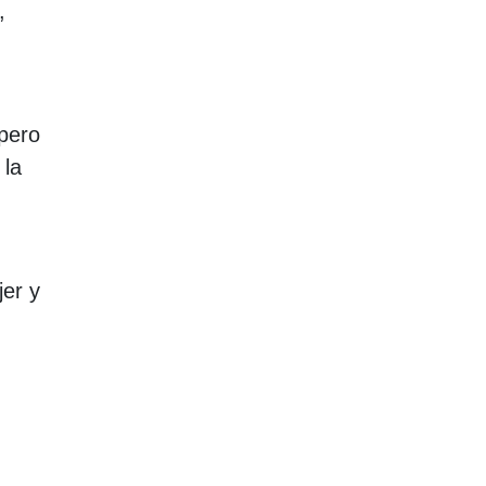
,
 pero
 la
er y