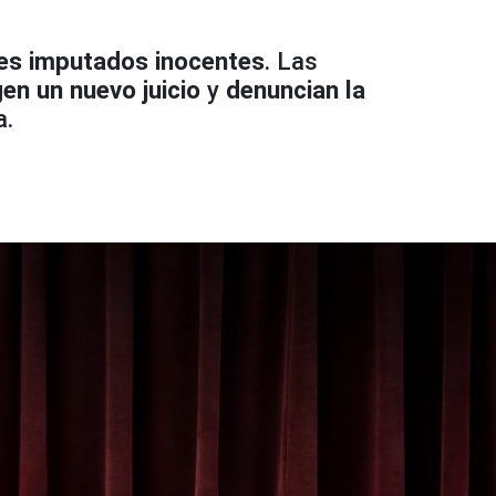
tres imputados inocentes
. Las
gen un nuevo juicio
y
denuncian la
a.