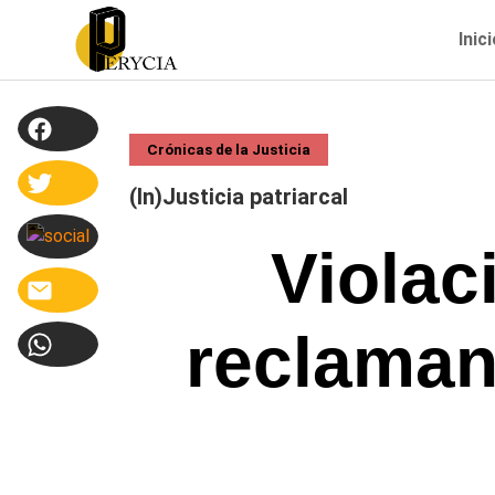
Inic
Crónicas de la Justicia
(In)Justicia patriarcal
Violac
reclaman 