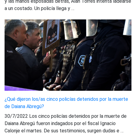
y las manos esposadas detrás, Alan Torres intenta ladearse
a un costado. Un policía llega y …
¿Qué dijeron los/as cinco policías detenidos por la muerte
de Daiana Abregú?
30/7/2022 Los cinco policías detenidos por la muerte de
Daiana Abregú fueron indagados por el fiscal Ignacio
Calonje el martes. De sus testimonios, surgen dudas e …