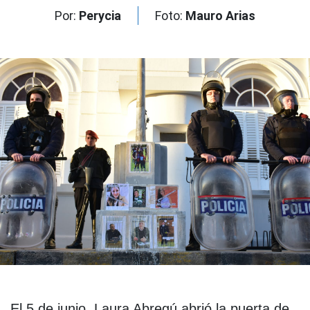
Por:
Perycia
Foto:
Mauro Arias
El 5 de junio, Laura Abregú abrió la puerta de