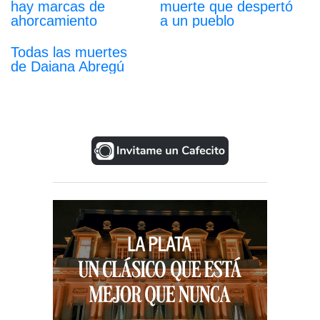
hay marcas de
muerte que despertó
ahorcamiento
a un pueblo
Todas las muertes
de Daiana Abregú